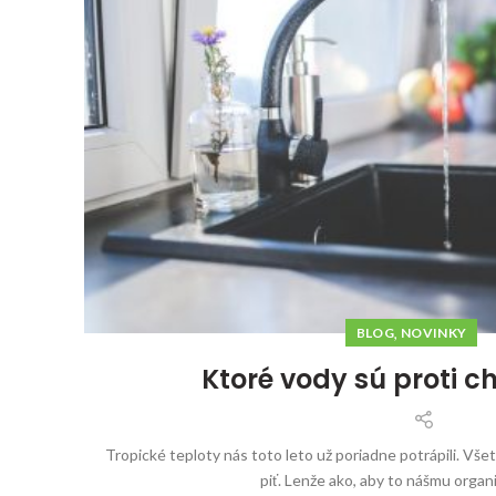
,
BLOG
NOVINKY
Ktoré vody sú proti 
Tropické teploty nás toto leto už poriadne potrápili. Vše
piť. Lenže ako, aby to nášmu organi