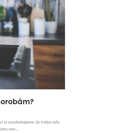
chorobám?
tci si uvedomujeme, že treba veľa
zmu nao...