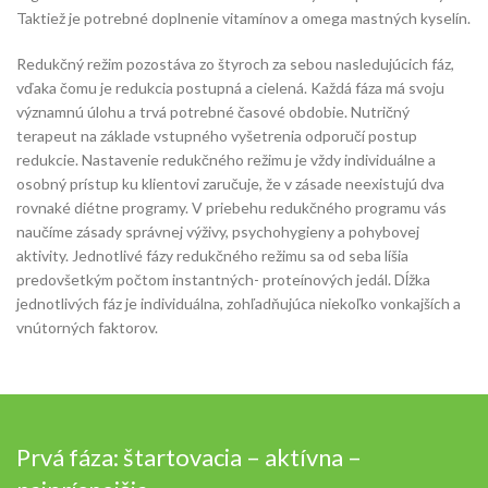
Taktiež je potrebné doplnenie vitamínov a omega mastných kyselín.
Redukčný režim pozostáva zo štyroch za sebou nasledujúcich fáz,
vďaka čomu je redukcia postupná a cielená. Každá fáza má svoju
významnú úlohu a trvá potrebné časové obdobie. Nutričný
terapeut na základe vstupného vyšetrenia odporučí postup
redukcie. Nastavenie redukčného režimu je vždy individuálne a
osobný prístup ku klientovi zaručuje, že v zásade neexistujú dva
rovnaké diétne programy. V priebehu redukčného programu vás
naučíme zásady správnej výživy, psychohygieny a pohybovej
aktivity. Jednotlivé fázy redukčného režimu sa od seba líšia
predovšetkým počtom instantných- proteínových jedál. Dĺžka
jednotlivých fáz je individuálna, zohľadňujúca niekoľko vonkajších a
vnútorných faktorov.
Prvá fáza: štartovacia – aktívna –