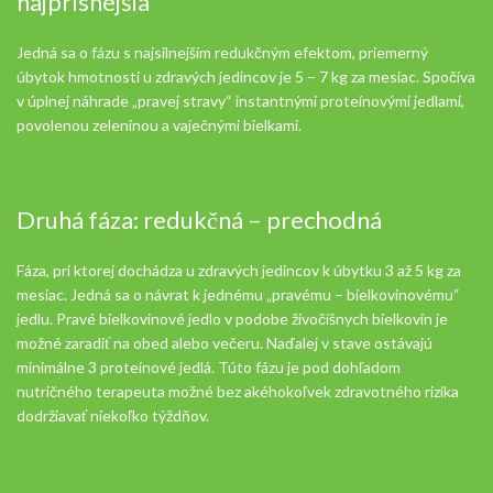
najprísnejšia
Jedná sa o fázu s najsilnejším redukčným efektom, priemerný
úbytok hmotnosti u zdravých jedincov je 5 – 7 kg za mesiac. Spočíva
v úplnej náhrade „pravej stravy“ instantnými proteínovými jedlami,
povolenou zeleninou a vaječnými bielkami.
Druhá fáza: redukčná – prechodná
Fáza, pri ktorej dochádza u zdravých jedincov k úbytku 3 až 5 kg za
mesiac. Jedná sa o návrat k jednému „pravému – bielkovinovému“
jedlu. Pravé bielkovinové jedlo v podobe živočíšnych bielkovín je
možné zaradiť na obed alebo večeru. Naďalej v stave ostávajú
minimálne 3 proteínové jedlá. Túto fázu je pod dohľadom
nutričného terapeuta možné bez akéhokoľvek zdravotného rizika
dodržiavať niekoľko týždňov.