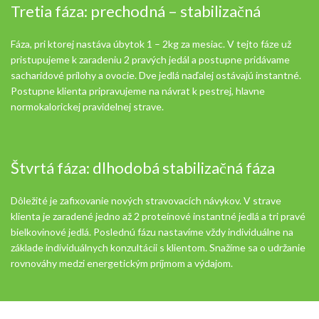
Tretia fáza: prechodná – stabilizačná
Fáza, pri ktorej nastáva úbytok 1 – 2kg za mesiac. V tejto fáze už
pristupujeme k zaradeniu 2 pravých jedál a postupne pridávame
sacharidové prílohy a ovocie. Dve jedlá naďalej ostávajú instantné.
Postupne klienta pripravujeme na návrat k pestrej, hlavne
normokalorickej pravidelnej strave.
Štvrtá fáza: dlhodobá stabilizačná fáza
Dôležité je zafixovanie nových stravovacích návykov. V strave
klienta je zaradené jedno až 2 proteínové instantné jedlá a tri pravé
bielkovinové jedlá. Poslednú fázu nastavíme vždy individuálne na
základe individuálnych konzultácii s klientom. Snažíme sa o udržanie
rovnováhy medzi energetickým príjmom a výdajom.