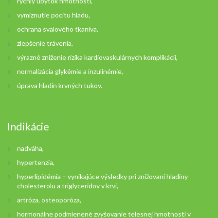
rýchly úbytok hmotnosti,
vymiznutie pocitu hladu,
ochrana svalového tkaniva,
zlepšenie trávenia,
výrazné zníženie rizika kardiovaskulárnych komplikácií,
normalizácia glykémie a inzulinémie,
úprava hladín krvných tukov.
Indikácie
nadváha,
hypertenzia,
hyperlipidémia – vynikajúce výsledky pri znižovaní hladiny
cholesterolu a triglyceridov v krvi,
artróza, osteoporóza,
hormonálne podmienené zvyšovanie telesnej hmotnosti v