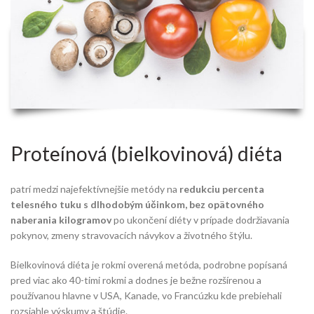
Proteínová (bielkovinová) diéta
patrí medzi najefektívnejšie metódy na
redukciu percenta
telesného tuku s dlhodobým účinkom, bez opätovného
naberania kilogramov
po ukončení diéty v prípade dodržiavania
pokynov, zmeny stravovacích návykov a životného štýlu.
Bielkovinová diéta je rokmi overená metóda, podrobne popísaná
pred viac ako 40-timi rokmi a dodnes je bežne rozšírenou a
používanou hlavne v USA, Kanade, vo Francúzku kde prebiehali
rozsiahle výskumy a štúdie.