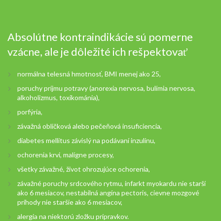
Absolútne kontraindikácie sú pomerne
vzácne, ale je dôležité ich rešpektovať
normálna telesná hmotnosť, BMI menej ako 25,
poruchy príjmu potravy (anorexia nervosa, bulímia nervosa,
alkoholizmus, toxikománia),
porfýria,
závažná obličková alebo pečeňová insuficiencia,
diabetes mellitus závislý na podávaní inzulínu,
ochorenia krvi, malígne procesy,
všetky závažné, život ohrozujúce ochorenia,
závažné poruchy srdcového rytmu, infarkt myokardu nie starší
ako 6 mesiacov, nestabilná angína pectoris, cievne mozgové
príhody nie staršie ako 6 mesiacov,
alergia na niektorú zložku prípravkov.