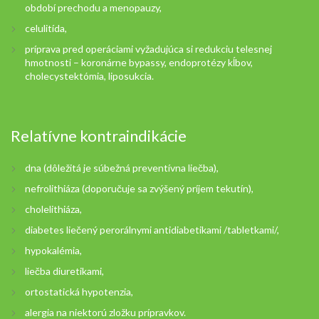
období prechodu a menopauzy,
celulitída,
príprava pred operáciami vyžadujúca si redukciu telesnej
hmotnosti – koronárne bypassy, endoprotézy kĺbov,
cholecystektómia, liposukcia.
Relatívne kontraindikácie
dna (dôležitá je súbežná preventívna liečba),
nefrolithiáza (doporučuje sa zvýšený príjem tekutín),
cholelithiáza,
diabetes liečený perorálnymi antidiabetikami /tabletkami/,
hypokalémia,
liečba diuretikami,
ortostatická hypotenzia,
alergia na niektorú zložku prípravkov.