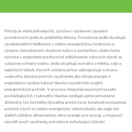
Princíp je veľmi jednoduchý, spočíva v správnom zaradení
proteínových jedál do jedálnička klienta. Proteínové jedlá obsahujú
vysokokvalitné bielkoviny s nízkou energetickou hodnotou a
výrazne obmedzeným obsahom tukov a sacharidov, vďaka čomu
nastáva v organizme prednostné odbúravanie tukových zásob za
súčasnej ochrany svalov. Jedlá obsahujú extrakty z mlieka, sóje a
vaječných bielok, ktorých zvýšený prísun zabezpečuje ochranu
svalového tkaniva pred ich využívaním ako zdroja energie a
organizmus využíva tukové tkanivo na pokrytie svojich
energetických potrieb. V procese štiepenia mastných kyselín
pochádzajúcich z tukového tkaniva vznikajú úplne prirodzené
zlúčeniny, tzv. ketolátky (kyselina acetoctová, betahydroxymaslová,
acetón), ktoré sú nielen energeticky veľmi bohaté, ale majú rad
ďalších účinkov /alternatívny zdroj energie pre mozog, schopnosť
navodiť pocit nasýtenia, prirodzený euforizujúci účinok/.