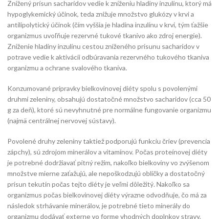
Znížený prísun sacharidov vedie k zníženiu hladiny inzulínu, ktorý má
hypoglykemický účinok, teda znižuje množstvo glukózy v krvi a
antilipolytický účinok (čím vyššia je hladina inzulínu v krvi, tým ťažšie
organizmus uvoľňuje rezervné tukové tkanivo ako zdroj energie).
Zníženie hladiny inzulínu cestou zníženého prísunu sacharidov v
potrave vedie k aktivácii odbúravania rezervného tukového tkaniva
organizmu a ochrane svalového tkaniva.
Konzumované prípravky bielkovinovej diéty spolu s povolenými
druhmi zeleniny, obsahujú dostatočné množstvo sacharidov (cca 50
g za deň), ktoré sú nevyhnutné pre normálne fungovanie organizmu
(najmä centrálnej nervovej sústavy).
Povolené druhy zeleniny taktiež podporujú funkciu čriev (prevencia
zápchy), sú zdrojom minerálov a vitamínov. Počas proteínovej diéty
je potrebné dodržiavať pitný režim, nakoľko bielkoviny vo zvýšenom
množstve mierne zaťažujú, ale nepoškodzujú obličky a dostatočný
prísun tekutín počas tejto diéty je veľmi dôležitý. Nakoľko sa
organizmus počas bielkovinovej diéty výrazne odvodňuje, čo má za
následok strhávanie minerálov, je potrebné tieto minerály do
organizmu dodávať externe vo forme vhodných doplnkov stravy.