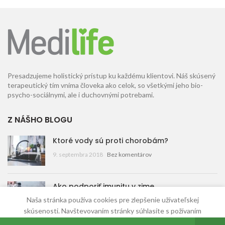
Presadzujeme holistický prístup ku každému klientovi. Náš skúsený
terapeutický tím vníma človeka ako celok, so všetkými jeho bio-
psycho-sociálnymi, ale i duchovnými potrebami.
Z NÁŠHO BLOGU
Ktoré vody sú proti chorobám?
9. septembra 2018
Bez komentárov
Ako podporiť imunitu v zime
Naša stránka používa cookies pre zlepšenie užívateľskej
9. septembra 2018
Bez komentárov
skúsenosti. Navštevovaním stránky súhlasíte s požívaním
cookies.